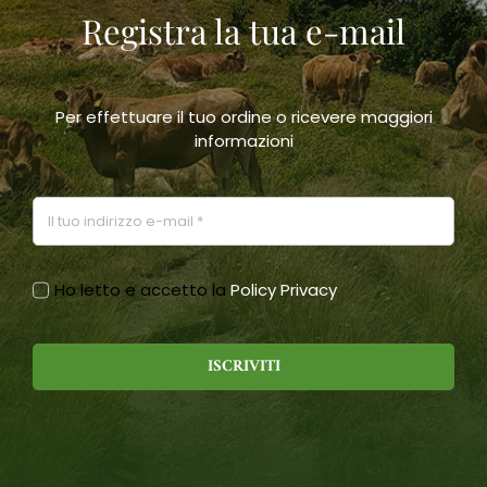
Registra la tua e-mail
scelte
nella
pagina
del
prodotto
Per effettuare il tuo ordine o ricevere maggiori
informazioni
Ho letto e accetto la
Policy Privacy
ISCRIVITI