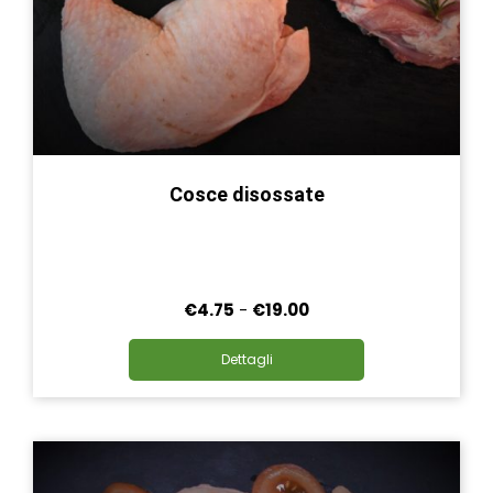
Cosce disossate
Fascia
€
4.75
-
€
19.00
di
Questo
prezzo:
Dettagli
prodotto
da
ha
€4.75
più
a
varianti.
€19.00
Le