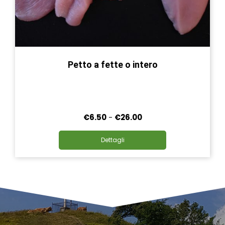
Petto a fette o intero
Fascia
€
6.50
-
€
26.00
di
Questo
prezzo:
Dettagli
prodotto
da
ha
€6.50
più
a
varianti.
€26.00
Le
opzioni
possono
essere