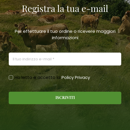
Registra la tua e-mail
scelte
nella
pagina
del
prodotto
Per effettuare il tuo ordine o ricevere maggiori
informazioni
Ho letto e accetto la
Policy Privacy
ISCRIVITI