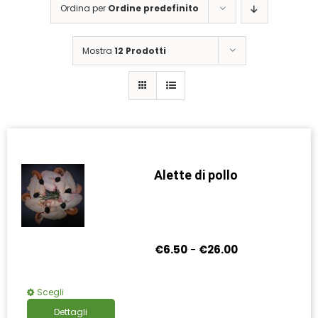
Ordina per
Ordine predefinito
Mostra
12 Prodotti
Alette di pollo
Fascia
€
6.50
-
€
26.00
di
prezzo:
Questo
Scegli
da
prodotto
€6.50
Dettagli