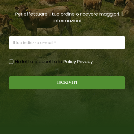
prodotto
Per effettuare il tuo ordine o ricevere maggiori
informazioni
Ho letto e accetto la
Policy Privacy
ISCRIVITI