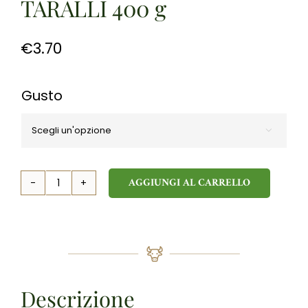
TARALLI 400 g
€
3.70
Gusto

AGGIUNGI AL CARRELLO
TARALLI
400
g
quantità
Descrizione