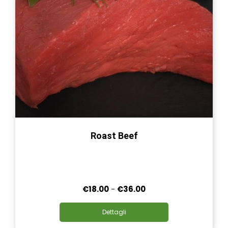
pagina
del
prodotto
Roast Beef
Fascia
€
18.00
-
€
36.00
di
Questo
prezzo:
Dettagli
prodotto
da