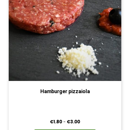
scelte
nella
pagina
del
prodotto
Hamburger pizzaiola
Fascia
€
1.80
-
€
3.00
di