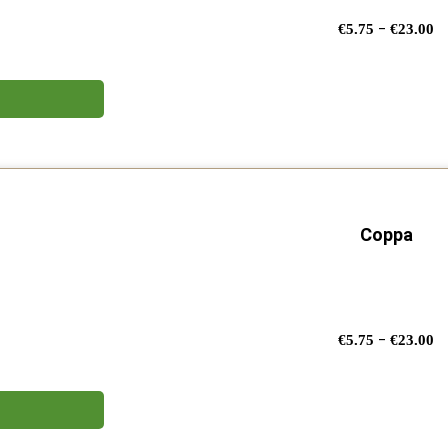
F
-
€
5.75
€
23.00
di
p
d
€
a
€
Coppa
F
-
€
5.75
€
23.00
di
p
d
€