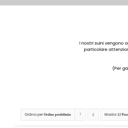
I nostri suini vengono
particolare attenzi
(Per ga
Ordina per
Mostra
Ordine predefinito
12 Prod