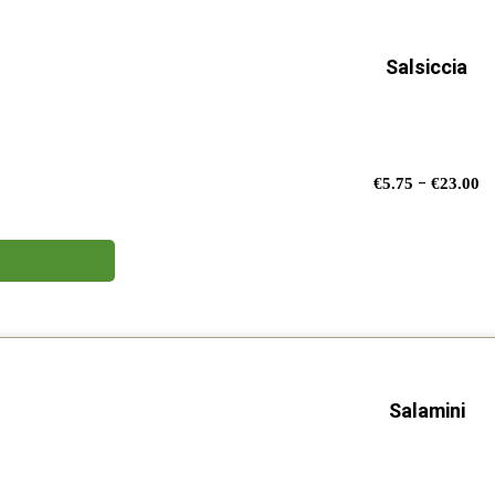
Salsiccia
F
-
€
5.75
€
23.00
di
p
d
€
a
€
Salamini