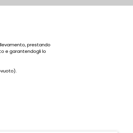
 allevamento, prestando
o e garantendogli lo
ovuoto).