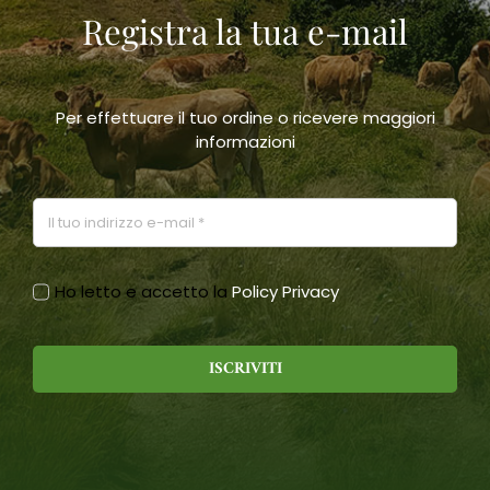
Registra la tua e-mail
scelte
nella
pagina
del
prodotto
Per effettuare il tuo ordine o ricevere maggiori
informazioni
Ho letto e accetto la
Policy Privacy
ISCRIVITI