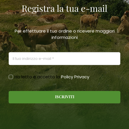
Registra la tua e-mail
scelte
nella
pagina
del
prodotto
Per effettuare il tuo ordine o ricevere maggiori
informazioni
Ho letto e accetto la
Policy Privacy
ISCRIVITI