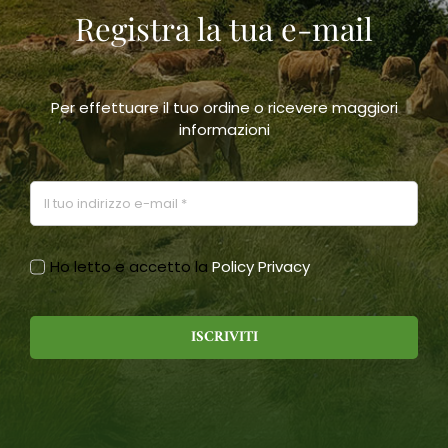
Registra la tua e-mail
scelte
nella
pagina
del
prodotto
Per effettuare il tuo ordine o ricevere maggiori
informazioni
Ho letto e accetto la
Policy Privacy
ISCRIVITI