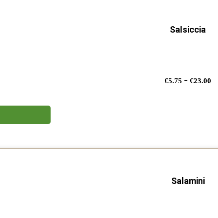
Salsiccia
F
-
€
5.75
€
23.00
di
p
d
€
a
€
Salamini