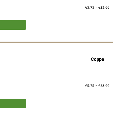
F
-
€
5.75
€
23.00
di
p
d
€
a
€
Coppa
F
-
€
5.75
€
23.00
di
p
d
€