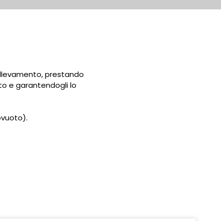
 allevamento, prestando
o e garantendogli lo
ovuoto).