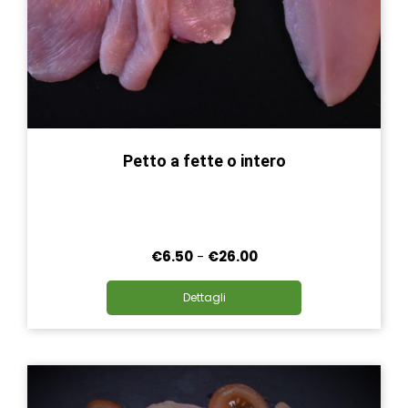
Petto a fette o intero
Fascia
€
6.50
-
€
26.00
di
Questo
prezzo:
Dettagli
prodotto
da
ha
€6.50
più
a
varianti.
€26.00
Le