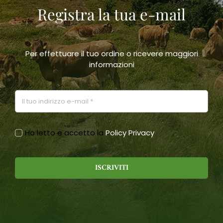
Registra la tua e-mail
scelte
nella
pagina
del
prodotto
Per effettuare il tuo ordine o ricevere maggiori
informazioni
Ho letto e accetto la
Policy Privacy
ISCRIVITI