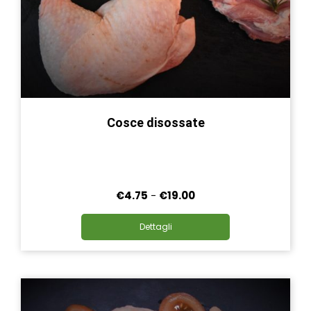
Cosce disossate
Fascia
€
4.75
-
€
19.00
di
Questo
prezzo:
Dettagli
prodotto
da
ha
€4.75
più
a
varianti.
€19.00
Le