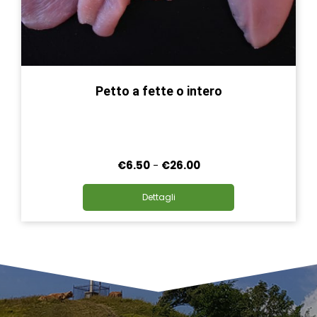
Petto a fette o intero
Fascia
€
6.50
-
€
26.00
di
Questo
prezzo:
Dettagli
prodotto
da
ha
€6.50
più
a
varianti.
€26.00
Le
opzioni
possono
essere