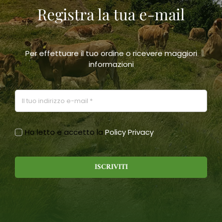
Registra la tua e-mail
scelte
nella
pagina
del
prodotto
Per effettuare il tuo ordine o ricevere maggiori
informazioni
Ho letto e accetto la
Policy Privacy
ISCRIVITI