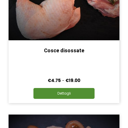
Cosce disossate
Fascia
€
4.75
-
€
19.00
di
Questo
prezzo:
Dettagli
prodotto
da
ha
€4.75
più
a
varianti.
€19.00
Le