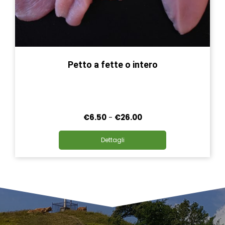
Petto a fette o intero
Fascia
€
6.50
-
€
26.00
di
Questo
prezzo:
Dettagli
prodotto
da
ha
€6.50
più
a
varianti.
€26.00
Le
opzioni
possono
essere