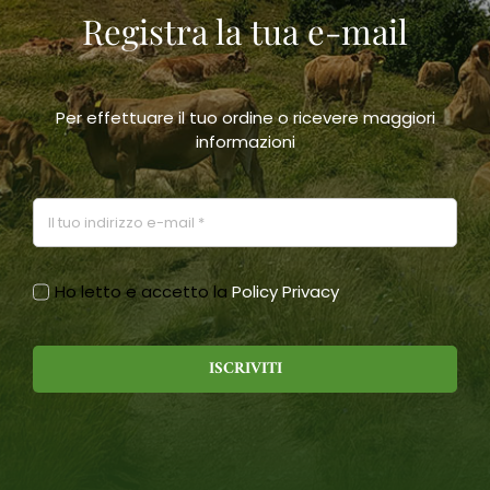
Registra la tua e-mail
scelte
nella
pagina
del
prodotto
Per effettuare il tuo ordine o ricevere maggiori
informazioni
Ho letto e accetto la
Policy Privacy
ISCRIVITI