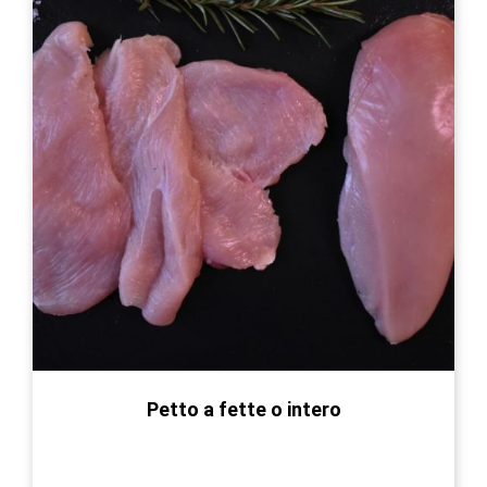
opzioni
possono
essere
scelte
nella
pagina
del
prodotto
Petto a fette o intero