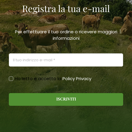
Registra la tua e-mail
scelte
nella
pagina
del
prodotto
Per effettuare il tuo ordine o ricevere maggiori
informazioni
Ho letto e accetto la
Policy Privacy
ISCRIVITI