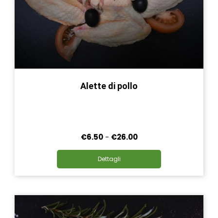
Alette di pollo
Fascia
€
6.50
-
€
26.00
di
Questo
prezzo:
Dettagli
prodotto
da
ha
€6.50
più
a
varianti.
€26.00
Le