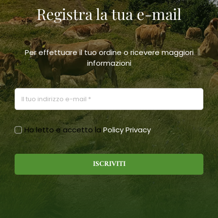
Registra la tua e-mail
scelte
nella
pagina
del
prodotto
Per effettuare il tuo ordine o ricevere maggiori
informazioni
Ho letto e accetto la
Policy Privacy
ISCRIVITI