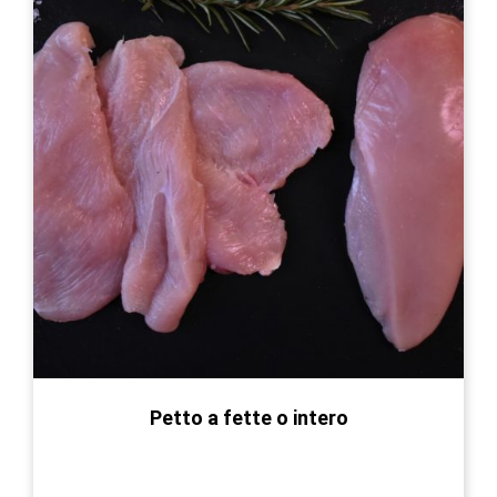
opzioni
possono
essere
scelte
nella
pagina
del
prodotto
Petto a fette o intero