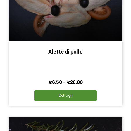
Alette di pollo
Fascia
€
6.50
-
€
26.00
di
Questo
prezzo:
Dettagli
prodotto
da
ha
€6.50
più
a
varianti.
€26.00
Le