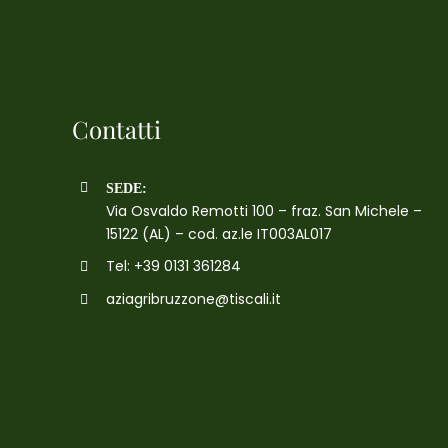
Contatti
SEDE:
Via Osvaldo Remotti 100 – fraz. San Michele –
15122 (AL) – cod. az.le IT003AL017
Tel: +39 0131 361284
aziagribruzzone@tiscali.it