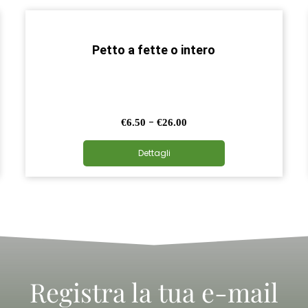
Petto a fette o intero
Fascia
-
€
6.50
€
26.00
di
Questo
prezzo:
Dettagli
prodotto
da
ha
€6.50
più
a
varianti.
€26.00
Le
opzioni
possono
essere
Registra la tua e-mail
scelte
nella