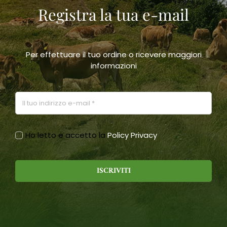
Registra la tua e-mail
scelte
nella
pagina
del
prodotto
Per effettuare il tuo ordine o ricevere maggiori
informazioni
Ho letto e accetto la
Policy Privacy
ISCRIVITI