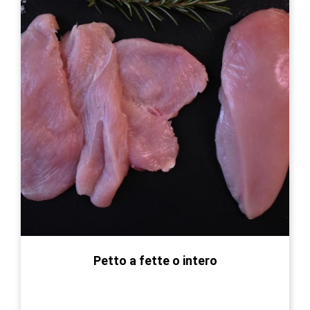
opzioni
possono
essere
scelte
nella
pagina
del
prodotto
Petto a fette o intero