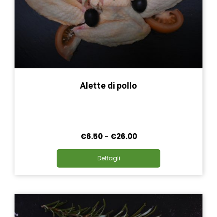
Alette di pollo
Fascia
€
6.50
-
€
26.00
di
Questo
prezzo:
Dettagli
prodotto
da
ha
€6.50
più
a
varianti.
€26.00
Le