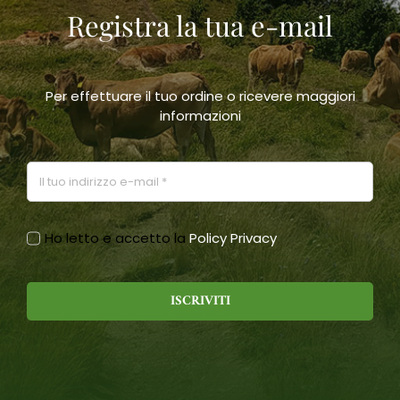
Registra la tua e-mail
scelte
nella
pagina
del
prodotto
Per effettuare il tuo ordine o ricevere maggiori
informazioni
Ho letto e accetto la
Policy Privacy
ISCRIVITI