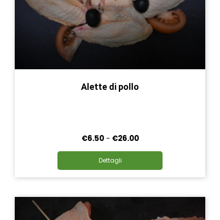
Alette di pollo
Fascia
€
6.50
-
€
26.00
di
Questo
prezzo:
Dettagli
prodotto
da
ha
€6.50
più
a
varianti.
€26.00
Le