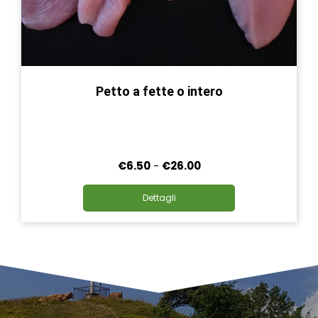
Petto a fette o intero
Fascia
€
6.50
-
€
26.00
di
Questo
prezzo:
Dettagli
prodotto
da
ha
€6.50
più
a
varianti.
€26.00
Le
opzioni
possono
essere