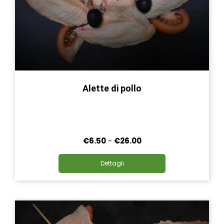
Alette di pollo
Fascia
€
6.50
-
€
26.00
di
Questo
prezzo:
Dettagli
prodotto
da
ha
€6.50
più
a
varianti.
€26.00
Le