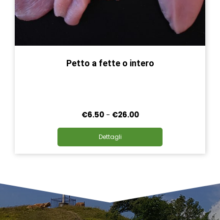
Petto a fette o intero
Fascia
€
6.50
-
€
26.00
di
Questo
prezzo:
Dettagli
prodotto
da
ha
€6.50
più
a
varianti.
€26.00
Le
opzioni
possono
essere