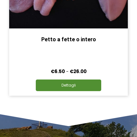
Petto a fette o intero
Fascia
€
6.50
-
€
26.00
di
Questo
prezzo:
Dettagli
prodotto
da
ha
€6.50
più
a
varianti.
€26.00
Le
opzioni
possono
essere