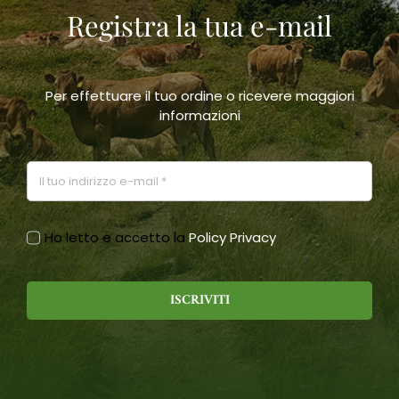
Registra la tua e-mail
scelte
nella
pagina
del
prodotto
Per effettuare il tuo ordine o ricevere maggiori
informazioni
Ho letto e accetto la
Policy Privacy
ISCRIVITI