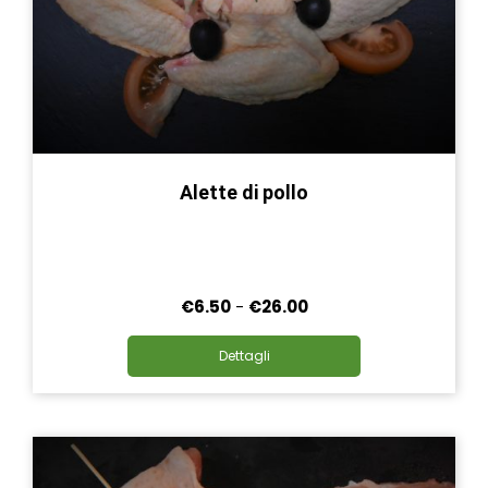
Alette di pollo
Fascia
€
6.50
-
€
26.00
di
Questo
prezzo:
Dettagli
prodotto
da
ha
€6.50
più
a
varianti.
€26.00
Le